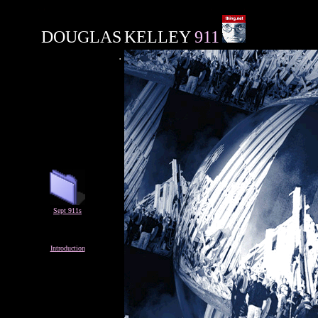
DOUGLAS
KELLEY
911
.
Sept 911s
Introduction